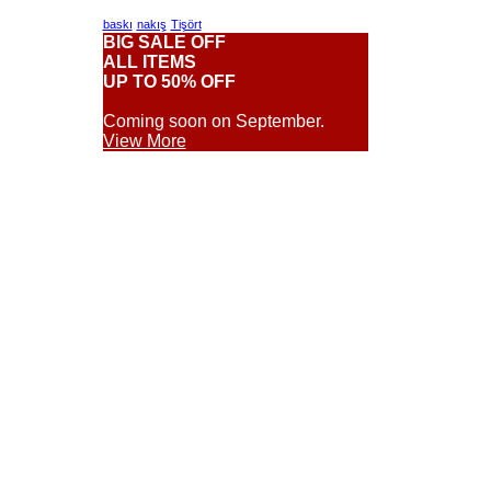
baskı
nakış
Tişört
BIG SALE OFF
ALL ITEMS
UP TO 50% OFF
Coming soon on September.
View More